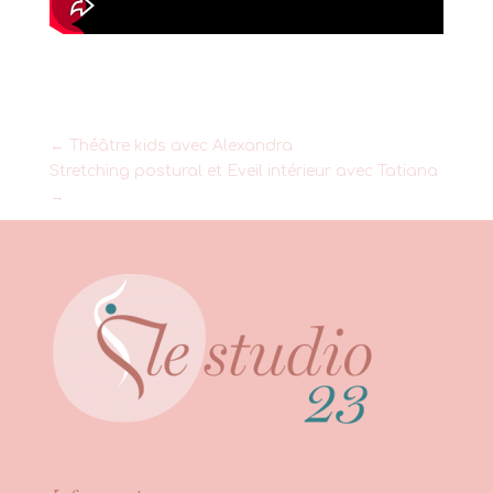
←
Théâtre kids avec Alexandra
Stretching postural et Eveil intérieur avec Tatiana
→