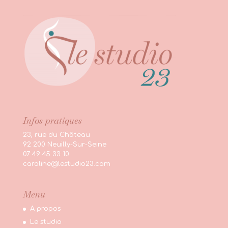
Infos pratiques
23, rue du Château
92 200 Neuilly-Sur-Seine
07 49 45 33 10
caroline@lestudio23.com
Menu
A propos
Le studio