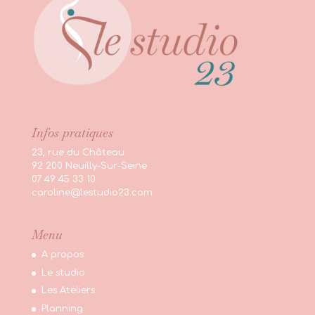
Infos pratiques
23, rue du Château
92 200 Neuilly-Sur-Seine
07 49 45 33 10
caroline@lestudio23.com
Menu
A propos
Le studio
Les Ateliers
Planning