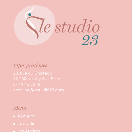
Infos pratiques
23, rue du Château
92 200 Neuilly-Sur-Seine
07 49 45 33 10
caroline@lestudio23.com
Menu
A propos
Le studio
Les Ateliers