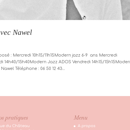
avec Nawel
é : Mercredi 10h15/11h15Modern jazz 6-9 ans Mercredi
di 14h40/15h40Modern Jazz ADOS Vendredi 14h15/15h15Moder
awel Téléphone : 06 50 12 43...
os pratiques
Menu
rue du Château
A propos