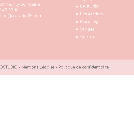
00 Neuilly-Sur-Seine
Le studio
9 45 33 10
Les Ateliers
line@lestudio23.com
Planning
Stages
Contact
OSTUDIO -
Mentions Légales -
Politique de confidentialité